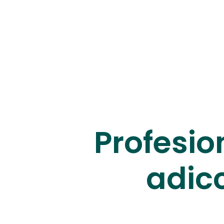
Profesio
adic