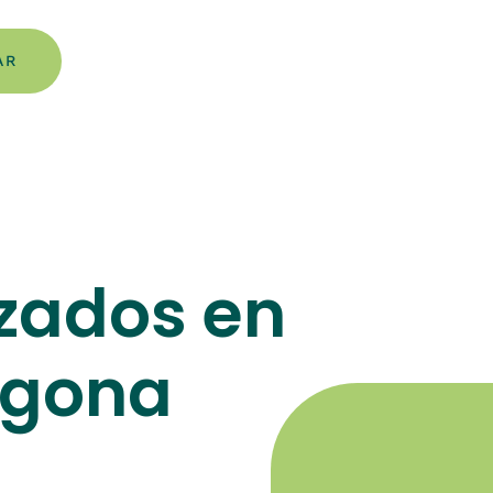
AR
izados en
agona