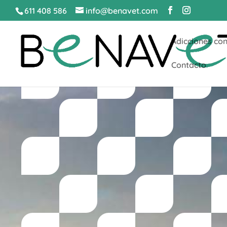
611 408 586
info@benavet.com
Adicciones con
Contacto