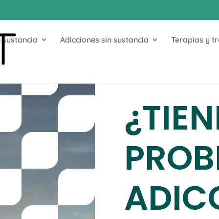
 sustancia
Adicciones sin sustancia
Terapias y t
¿TIEN
PROB
ADIC