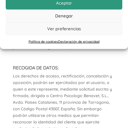
Aceptar
sistema d’informació que els tracti.
Tot el personal contractat per Centre Psicologic
Denegar
Benavet, S.L. i els seus Encarregats de Tractament,
estan obligats al compliment de la citada normativa,
Ver preferencias
amb especial atenció quant a les seves funcions i
obligacions, que seran degudament determinades
Política de cookies
Declaración de privacidad
per Centre Psicologic Benavet, S.L..
RECOGIDA DE DATOS:
Los derechos de acceso, rectificación, cancelación y
oposición, podrán ser ejercitados por el usuario, o
quien a este represente, mediante solicitud escrita y
firmada, dirigida a Centro Psicologic Benavet, S.L.,
Avda. Países Catalanes, 11 provincia de Tarragona,
con Código Postal 43007, España. Sin embargo
podrán utilizarse otros medios que permitan
reconocer la identidad del cliente que ejercite