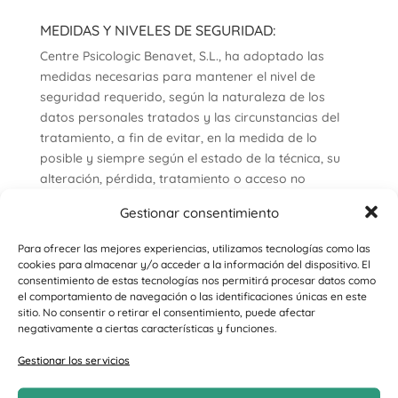
MEDIDAS Y NIVELES DE SEGURIDAD:
Centre Psicologic Benavet, S.L., ha adoptado las
medidas necesarias para mantener el nivel de
seguridad requerido, según la naturaleza de los
datos personales tratados y las circunstancias del
tratamiento, a fin de evitar, en la medida de lo
posible y siempre según el estado de la técnica, su
alteración, pérdida, tratamiento o acceso no
autorizado.
Gestionar consentimiento
Para ofrecer las mejores experiencias, utilizamos tecnologías como las
AMBITO DE APLICACIÓN:
cookies para almacenar y/o acceder a la información del dispositivo. El
consentimiento de estas tecnologías nos permitirá procesar datos como
L’estructura de fitxers, equips i sistemes d’informació
el comportamiento de navegación o las identificaciones únicas en este
a fi de donar compliment a la legislació vigent en
sitio. No consentir o retirar el consentimiento, puede afectar
negativamente a ciertas características y funciones.
matèria de protecció de dades, s’aplicaran a tots els
fitxers, temporals o permanents, titularitat de Centre
Gestionar los servicios
Psicologic Benavet, S.L., que continguin dades de
caràcter personal, així com a qualsevol equip o