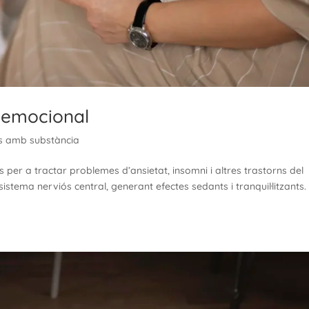
ó emocional
s amb substància
 per a tractar problemes d’ansietat, insomni i altres trastorns del
stema nerviós central, generant efectes sedants i tranquil·litzants.