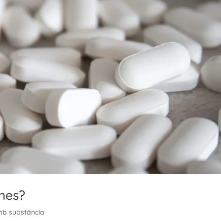
nes?
mb substància