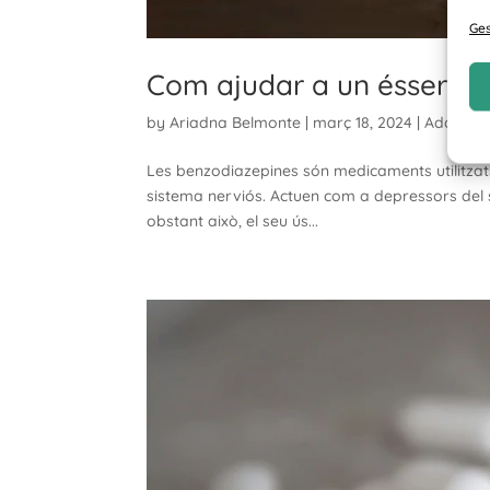
Ges
Com ajudar a un ésser es
by
Ariadna Belmonte
|
març 18, 2024
|
Addiccio
Les benzodiazepines són medicaments utilitzats
sistema nerviós. Actuen com a depressors del si
obstant això, el seu ús...