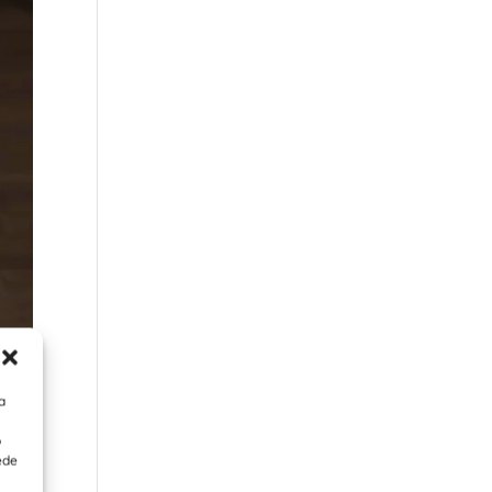
a
o
ede