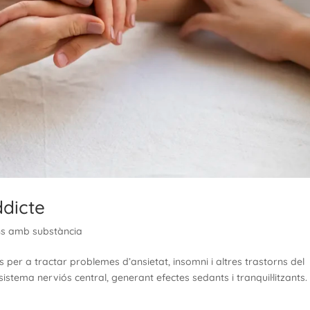
dicte
ns amb substància
 per a tractar problemes d’ansietat, insomni i altres trastorns del
stema nerviós central, generant efectes sedants i tranquil·litzants.