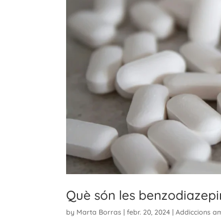
Què són les benzodiazepi
by
Marta Borras
|
febr. 20, 2024
|
Addiccions a