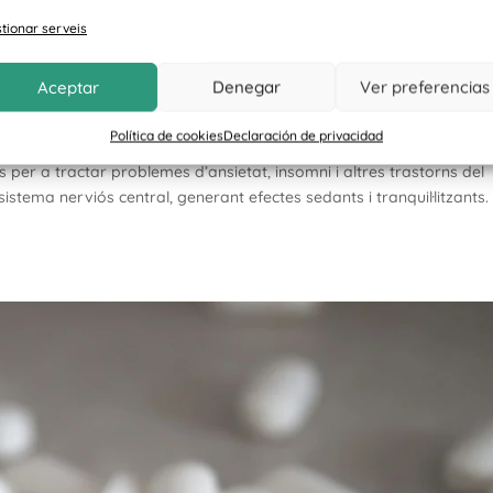
tionar serveis
timat que pateix problemes d’addicc
Aceptar
Denegar
Ver preferencias
ns amb substància
Política de cookies
Declaración de privacidad
 per a tractar problemes d’ansietat, insomni i altres trastorns del
stema nerviós central, generant efectes sedants i tranquil·litzants.