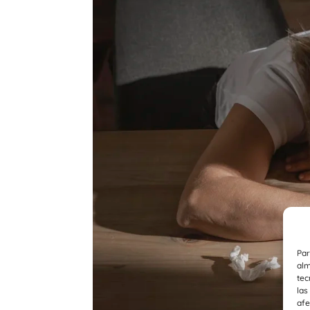
Par
alm
tec
las
afe