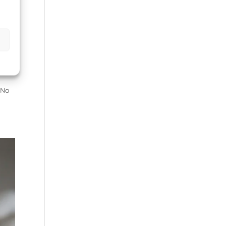
ió
 No