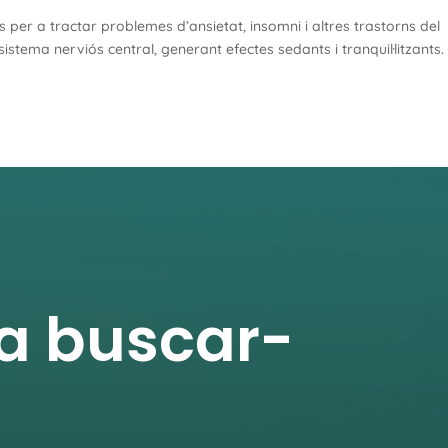
 per a tractar problemes d’ansietat, insomni i altres trastorns del
stema nerviós central, generant efectes sedants i tranquil·litzants.
 a buscar-