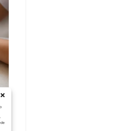
a
o
ede