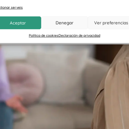
tionar serveis
 per a tractar problemes d’ansietat, insomni i altres trastorns del
stema nerviós central, generant efectes sedants i tranquil·litzants.
Aceptar
Denegar
Ver preferencias
Política de cookies
Declaración de privacidad