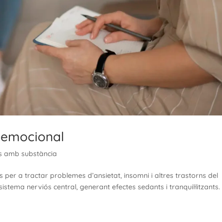
ó emocional
s amb substància
 per a tractar problemes d’ansietat, insomni i altres trastorns del
stema nerviós central, generant efectes sedants i tranquil·litzants.