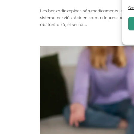
Ges
Les benzodiazepines són medicaments utilitzats
sistema nerviós. Actuen com a depressors del si
obstant això, el seu ús...