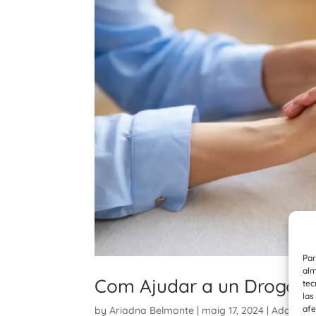
Par
alm
Com Ajudar a un Drogoad
tec
las
afe
by
Ariadna Belmonte
|
maig 17, 2024
|
Addiccio