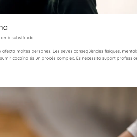
ïna
s amb substància
afecta moltes persones. Les seves conseqüències físiques, mentals
sumir cocaïna és un procés complex. Es necessita suport profession