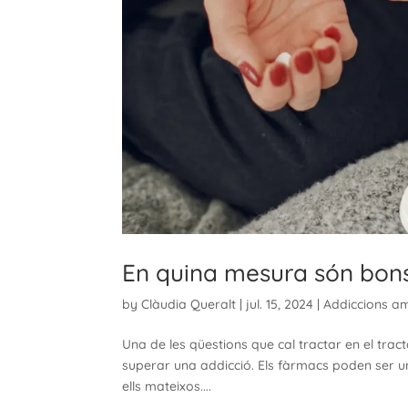
En quina mesura són bons
by
Clàudia Queralt
|
jul. 15, 2024
|
Addiccions a
Una de les qüestions que cal tractar en el tra
superar una addicció. Els fàrmacs poden ser una
ells mateixos....