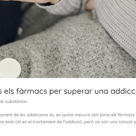
 els fàrmacs per superar una addicc
mb substància
ctament de les addiccions és, en quina mesura són bons els fàrmacs
 eina útil en el tractament de l’addicció, però no són una solució 