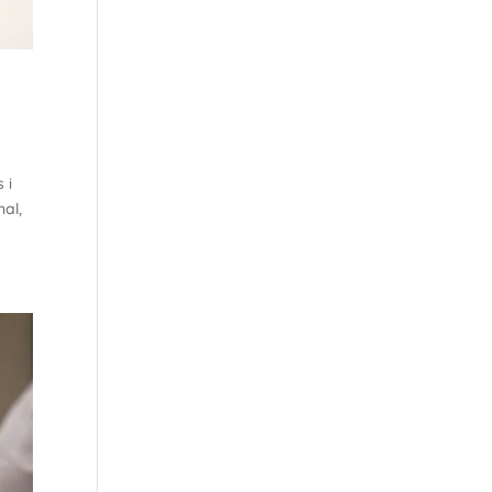
 i
al,