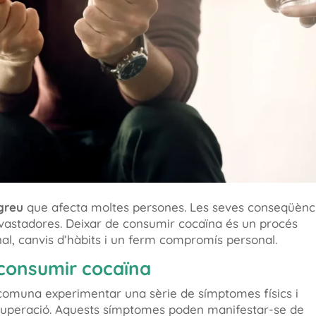
greu
que afecta moltes persones. Les seves conseqüènc
devastadores. Deixar de consumir cocaïna és un procés
al, canvis d’hàbits i un ferm compromís personal.
consumir cocaïna
 comuna experimentar una sèrie de símptomes físics i
cuperació. Aquests símptomes poden manifestar-se de