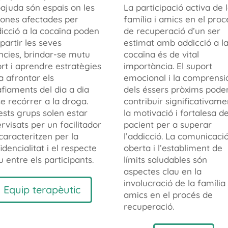
ajuda són espais on les
La participació activa de 
ones afectades per
família i amics en el proc
dicció a la cocaïna poden
de recuperació d’un ser
artir les seves
estimat amb addicció a l
ncies, brindar-se mutu
cocaïna és de vital
rt i aprendre estratègies
importància. El suport
a afrontar els
emocional i la comprensi
fiaments del dia a dia
dels éssers pròxims pode
e recórrer a la droga.
contribuir significativame
sts grups solen estar
la motivació i fortalesa de
rvisats per un facilitador
pacient per a superar
 caracteritzen per la
l’addicció. La comunicaci
idencialitat i el respecte
oberta i l’establiment de
 entre els participants.
límits saludables són
aspectes clau en la
involucració de la família 
Equip terapèutic
amics en el procés de
recuperació.