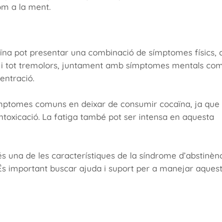
om a la ment.
aïna pot presentar una combinació de símptomes físics,
ns i tot tremolors, juntament amb símptomes mentals co
centració.
símptomes comuns en deixar de consumir cocaïna, ja que 
intoxicació. La fatiga també pot ser intensa en aquesta
s una de les característiques de la síndrome d’abstinènc
 És important buscar ajuda i suport per a manejar aques