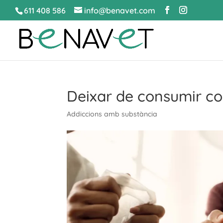
611 408 586
info@benavet.com
Deixar de consumir c
Addiccions amb substància