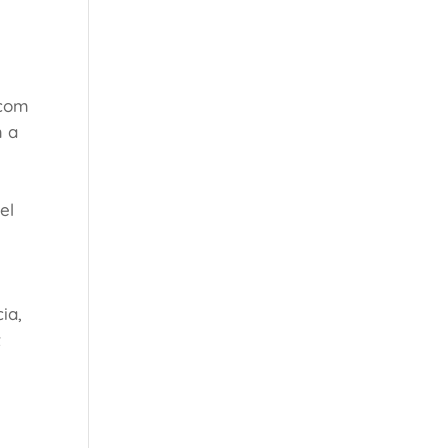
 com
m a
el
ia,
t