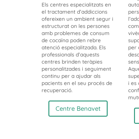
Els centres especialitzats en
auto
el tractament d’addiccions
pers
ofereixen un ambient segur i
l’ad
estructurat on les persones
comp
amb problemes de consum
vivè
de cocaïna poden rebre
supo
atenció especialitzada. Els
per 
professionals d’aquests
desa
centres brinden teràpies
sens
personalitzades i seguiment
Aque
continu per a ajudar als
supe
pacients en el seu procés de
i es
recuperació.
conf
mutu
Centre Benavet