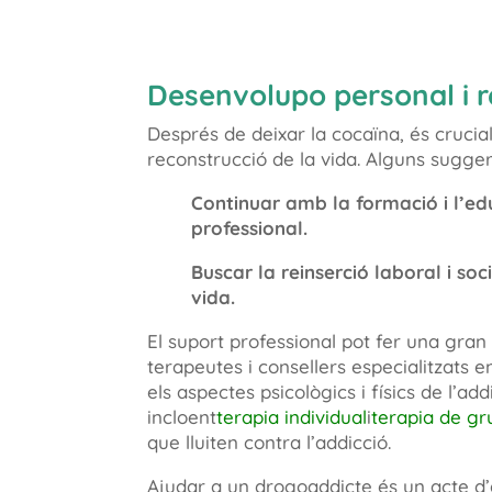
Desenvolupo personal i r
Després de deixar la cocaïna, és crucia
reconstrucció de la vida. Alguns sugge
Continuar amb la formació i l’ed
professional.
Buscar la reinserció laboral i soc
vida.
El suport professional pot fer una gran
terapeutes i consellers especialitzats e
els aspectes psicològics i físics de l’add
incloent
terapia individual
i
terapia de gr
que lluiten contra l’addicció.
Ajudar a un drogoaddicte és un acte d