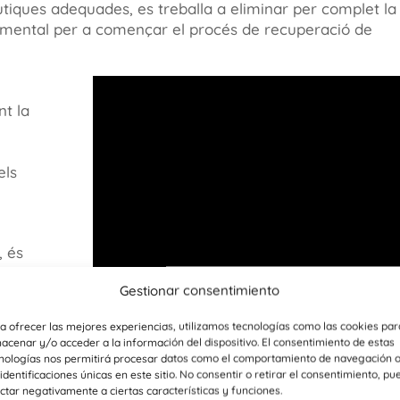
iques adequades, es treballa a eliminar per complet la
namental per a començar el procés de recuperació de
nt la
s
els
, és
ó i a
Gestionar consentimiento
um de
 de
a ofrecer las mejores experiencias, utilizamos tecnologías como las cookies par
ia.
acenar y/o acceder a la información del dispositivo. El consentimiento de estas
nologías nos permitirá procesar datos como el comportamiento de navegación 
 identificaciones únicas en este sitio. No consentir o retirar el consentimiento, pu
ctar negativamente a ciertas características y funciones.