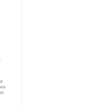
a
ar
eis
es