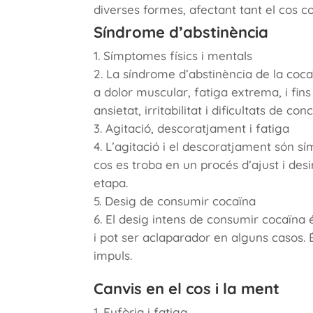
diverses formes, afectant tant el cos c
Síndrome d’abstinència
Símptomes físics i mentals
La síndrome d’abstinència de la coc
a dolor muscular, fatiga extrema, i fi
ansietat, irritabilitat i dificultats de con
Agitació, descoratjament i fatiga
L’agitació i el descoratjament són 
cos es troba en un procés d’ajust i des
etapa.
Desig de consumir cocaïna
El desig intens de consumir cocaïna é
i pot ser aclaparador en alguns casos.
impuls.
Canvis en el cos i la ment
Eufòria i fatiga