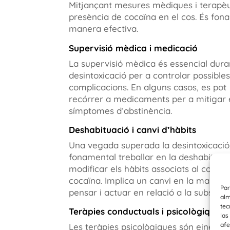
Mitjançant mesures mèdiques i terapèut
presència de cocaïna en el cos. És fo
manera efectiva.
Supervisió mèdica i medicació
La supervisió mèdica és essencial dura
desintoxicació per a controlar possible
complicacions. En alguns casos, es pot
recórrer a medicaments per a mitigar 
símptomes d’abstinència.
Deshabituació i canvi d’hàbits
Una vegada superada la desintoxicació
fonamental treballar en la deshabituaci
modificar els hàbits associats al cons
cocaïna. Implica un canvi en la manera
Par
pensar i actuar en relació a la substànc
alm
tec
Teràpies conductuals i psicològiques
las
afe
Les teràpies psicològiques són eines