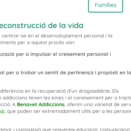
Famílies
econstrucció de la vida
l centrar-se en el desenvolupament personal i la
riments per a aquest procés són:
ucació per a impulsar el creixement personal i
ial per a trobar un sentit de pertinença i propòsit en l
 diferència en la recuperació d’un drogoaddicte. Els
n addiccions tenen les eines i el coneixement per a tract
icció. A
Benavet Addiccions
, oferim una varietat de serv
up
, que poden ser extremadament útils per a les person
’amor i compassió que requereix educació, comunicació,