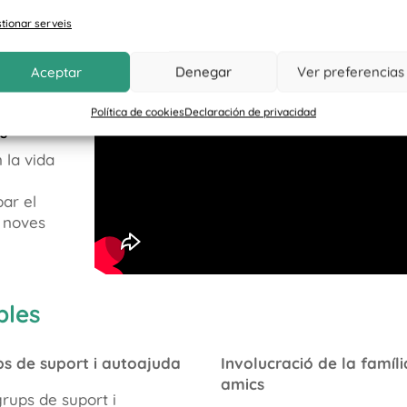
tionar serveis
ratègies
enants.
Aceptar
Denegar
Ver preferencias
 i
Política de cookies
Declaración de privacidad
ls
 la vida
ar el
 noves
bles
s de suport i autoajuda
Involucració de la famíli
amics
grups de suport i