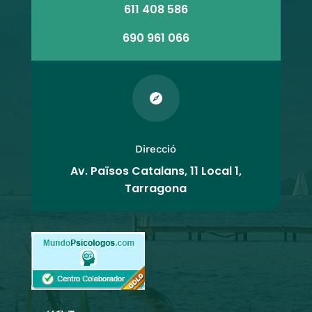
611 408 586
690 961 066

Direcció
Av. Països Catalans, 11 Local 1,
Tarragona