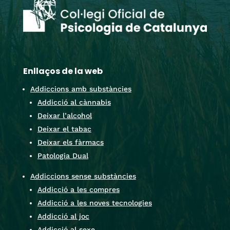
Enllaços de la web
Addiccions amb substàncies
Addicció al cànnabis
Deixar l’alcohol
Deixar el tabac
Deixar els fàrmacs
Patologia Dual
Addiccions sense substàncies
Addicció a les compres
Addicció a les noves tecnologies
Addicció al joc
Addicció al sexe