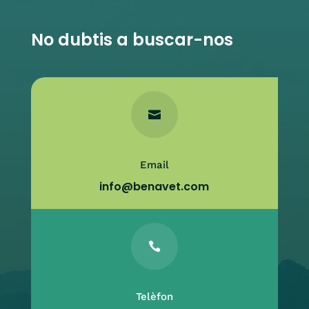
No dubtis a buscar-nos

Email
info@benavet.com

Telèfon