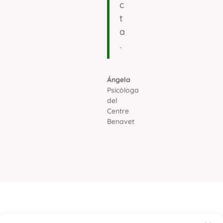
c
t
a
.
Ángela
Psicòloga
del
Centre
Benavet