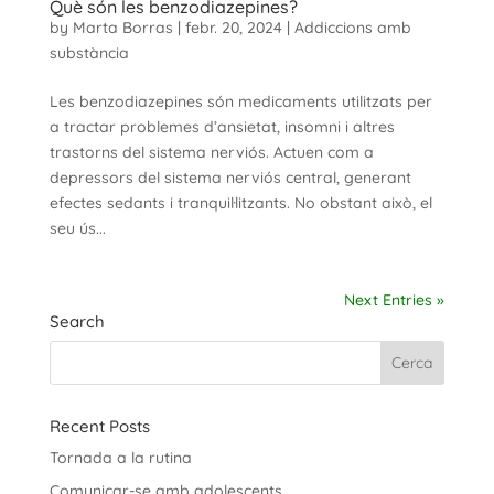
Què són les benzodiazepines?
by
Marta Borras
|
febr. 20, 2024
|
Addiccions amb
substància
Les benzodiazepines són medicaments utilitzats per
a tractar problemes d’ansietat, insomni i altres
trastorns del sistema nerviós. Actuen com a
depressors del sistema nerviós central, generant
efectes sedants i tranquil·litzants. No obstant això, el
seu ús...
Next Entries »
Search
Recent Posts
Tornada a la rutina
Comunicar-se amb adolescents