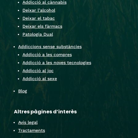
Addicció al cànnabis
Deixar l’alcohol
Deixar el tabac
Deixar els fàrmacs
Patologia Dual
Addiccions sense substàncies
Addicció a les compres
Addicció a les noves tecnologies
Addicció al joc
Addicció al sexe
Blog
Altres pàgines d’interès
Avís legal
Tractaments