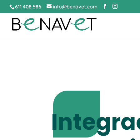
611 408 586
info@benavet.com
Integra