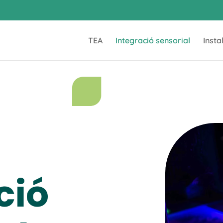
TEA
Integració sensorial
Insta
ció