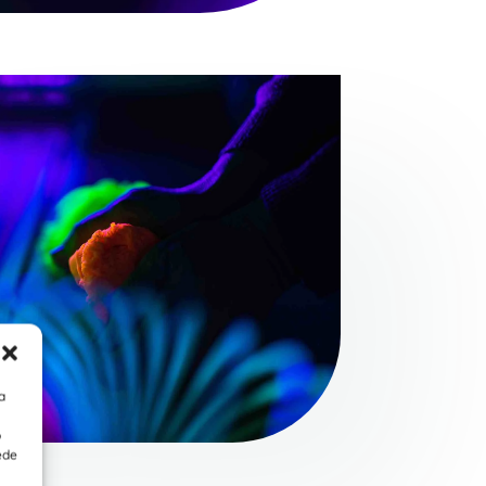
a
o
ede