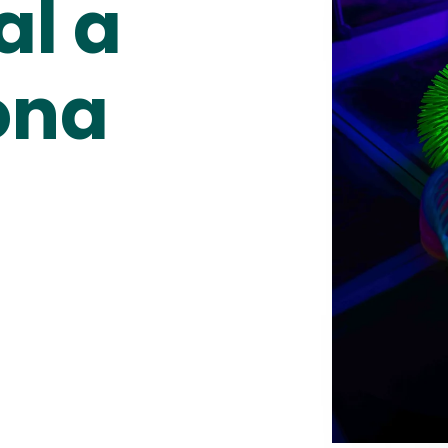
al a
ona