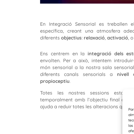
En Integració Sensorial es treballen 
específica, creant una atmosfera ad
diferents
objectius
:
relaxació
,
activació
, 
Ens centrem en la
integració dels est
envolten. Per a això, intentem introdui
món sensorial a la nostra sala sensorial
diferents canals sensorials a
nivell 
propioceptiu
.
Totes les nostres sessions estan es
temporalment amb l’objectiu final d’
aco
ajuda a reduir totes les alteracions que p
Par
alm
tec
las
afe