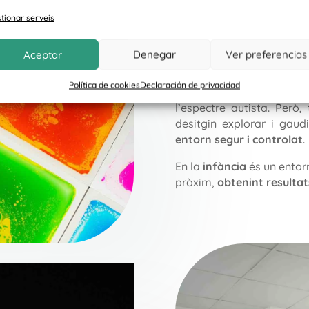
La nostra sala sensorial
tionar serveis
ajuden les persones a 
diferents sensacions.
Aceptar
Denegar
Ver preferencias
Apostem per aquest
esp
Política de cookies
Declaración de privacidad
amb trastorns del desenv
l’espectre autista. Però
desitgin explorar i gaud
entorn segur i controlat
.
En la
infància
és un entor
pròxim,
obtenint resultat