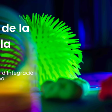
 de la
la
a d’Integració
na