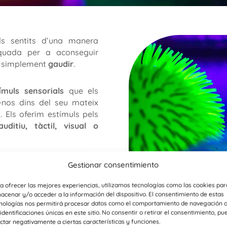
els sentits d’una manera
equada per a aconseguir
o simplement
gaudir
.
ímuls sensorials
que els
r-nos dins del seu mateix
. Els oferim estímuls pels
auditiu, tàctil, visual o
tructurades espacial i
Gestionar consentimiento
nseguir un benestar
que
uguin presentar.
a ofrecer las mejores experiencias, utilizamos tecnologías como las cookies par
acenar y/o acceder a la información del dispositivo. El consentimiento de estas
nologías nos permitirá procesar datos como el comportamiento de navegación 
 identificaciones únicas en este sitio. No consentir o retirar el consentimiento, pu
ctar negativamente a ciertas características y funciones.