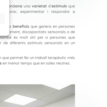
proporciona
una
varietat
d’
estímuls
que
explorar, experimentar i respondre a
ai
pels
beneficis
que genera en persones
olupament, discapacitats sensorials o de
, també és molt útil per a persones que
ir de diferents estímuls sensorials en un
n que permet fer un treball terapèutic més
s
en menor temps que en sales neutres.