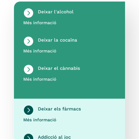

Deixar l'alcohol
Més informació

Deixar la cocaïna
Més informació

Deixar el cànnabis
Més informació

Deixar els fàrmacs
Més informació

Addicció al joc