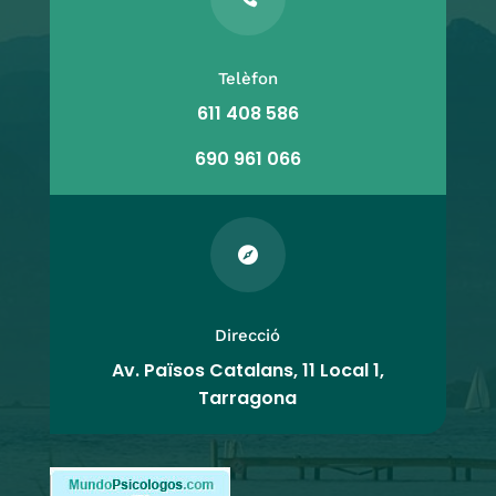
Telèfon
611 408 586
690 961 066

Direcció
Av. Països Catalans, 11 Local 1,
Tarragona