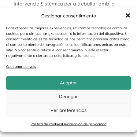
intervenció Sistèmica per a treballar amb la
família o Mindfulness, que el que
Gestionar consentimiento
aconsegueixen és millorar el tractament i
Para ofrecer las mejores experiencias, utilizamos tecnologías como las
aconseguir millors resultats.
cookies para almacenar y/o acceder a la información del dispositivo. El
consentimiento de estas tecnologías nos permitirá procesar datos como
el comportamiento de navegación o las identificaciones únicas en este
sitio. No consentir o retirar el consentimiento, puede afectar
negativamente a ciertas características y funciones.
Procés Terapèutic
Gestionar serveis
Aceptar
Desintoxicació
Denegar
Ver preferencias
Deshabituació
Política de cookies
Declaración de privacidad