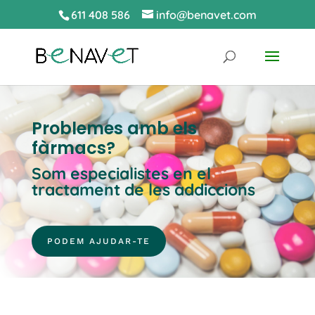
611 408 586
info@benavet.com
Problemes amb els
fàrmacs?
Som especialistes en el
tractament de les addiccions
PODEM AJUDAR-TE