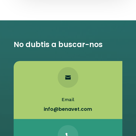
No dubtis a buscar-nos

Email
info@benavet.com
