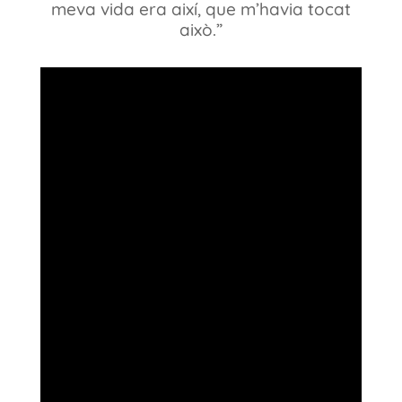
meva vida era així, que m’havia tocat
això.”