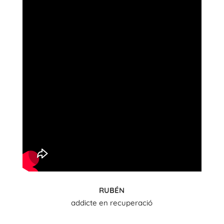
RUBÉN
addicte en recuperació