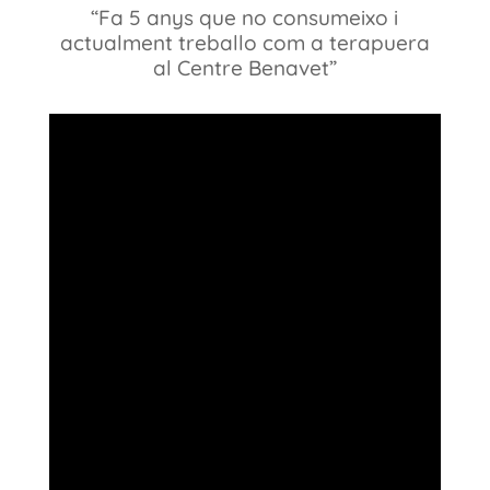
“Fa 5 anys que no consumeixo i
actualment treballo com a terapuera
al Centre Benavet”