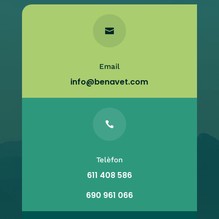

Email
info@benavet.com

Telèfon
611 408 586
690 961 066