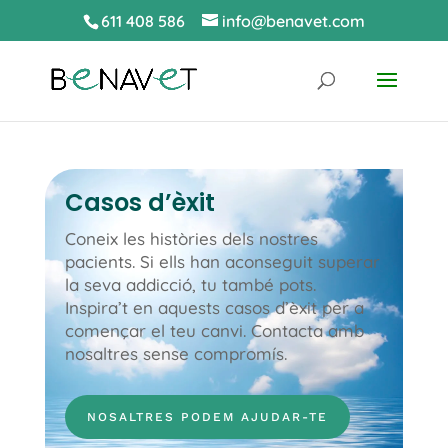
611 408 586
info@benavet.com
Casos d’èxit
Coneix les històries dels nostres
pacients. Si ells han aconseguit superar
la seva addicció, tu també pots.
Inspira’t en aquests casos d’èxit per a
començar el teu canvi. Contacta amb
nosaltres sense compromís.
NOSALTRES PODEM AJUDAR-TE