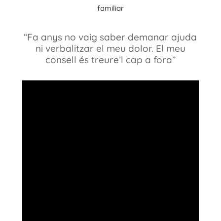
familiar
“Fa anys no vaig saber demanar ajuda
ni verbalitzar el meu dolor. El meu
consell és treure’l cap a fora”