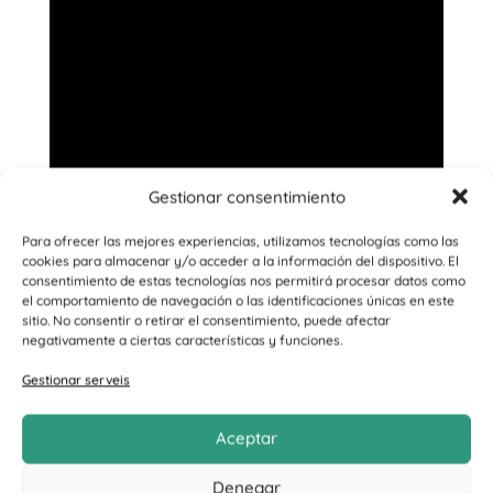
Gestionar consentimiento
Para ofrecer las mejores experiencias, utilizamos tecnologías como las
cookies para almacenar y/o acceder a la información del dispositivo. El
consentimiento de estas tecnologías nos permitirá procesar datos como
el comportamiento de navegación o las identificaciones únicas en este
sitio. No consentir o retirar el consentimiento, puede afectar
FERRAN
negativamente a ciertas características y funciones.
addicte en recuperació
Gestionar serveis
“És dur lluitar contra l’addicció, però
Aceptar
val la pena. És molt gratificant.”
Denegar